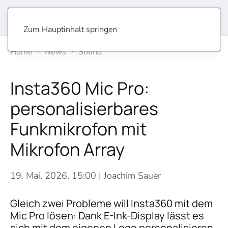
Zum Hauptinhalt springen
Home
News
Sound
Insta360 Mic Pro:
personalisierbares
Funkmikrofon mit
Mikrofon Array
19. Mai, 2026, 15:00
| Joachim Sauer
Gleich zwei Probleme will Insta360 mit dem
Mic Pro lösen: Dank E-Ink-Display lässt es
sich mit dem eigenen Logo personalisieren