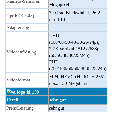
Kamera-Sensoren
Megapixel
79 Grad Blickwinkel, 26,2
Optik (KB-äq)
mm F1.8
Adapterring
-
UHD
(100/60/50/48/30/25/24p),
2,7K vertikal 1512x2688p
Videoauflösung
(60/50/48/30/25/24p),
FHD
(200/100/60/50/48/30/25/24p)
MP4, HEVC (H.264, H.265),
Videoformat
max. 130 Megabit/s
Urteil
sehr gut
Preis/Leistung
sehr gut