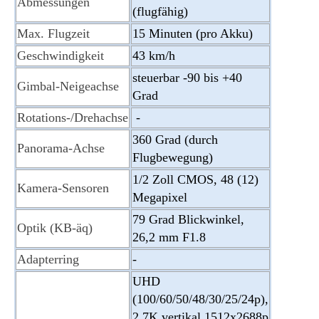
Abmessungen
(flugfähig)
Max. Flugzeit
15 Minuten (pro Akku)
Geschwindigkeit
43 km/h
steuerbar -90 bis +40
Gimbal-Neigeachse
Grad
Rotations-/Drehachse
-
360 Grad (durch
Panorama-Achse
Flugbewegung)
1/2 Zoll CMOS, 48 (12)
Kamera-Sensoren
Megapixel
79 Grad Blickwinkel,
Optik (KB-äq)
26,2 mm F1.8
Adapterring
-
UHD
(100/60/50/48/30/25/24p),
2,7K vertikal 1512x2688p