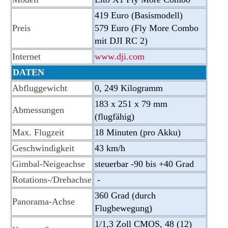
419 Euro
(Basismodell)
Preis
579 Euro
(Fly More Combo
mit DJI RC 2)
Internet
www.dji.com
DATEN
Abfluggewicht
0, 249 Kilogramm
183 x 251 x 79 mm
Abmessungen
(flugfähig)
Max. Flugzeit
18 Minuten (pro Akku)
Geschwindigkeit
43 km/h
Gimbal-Neigeachse
steuerbar -90 bis +40 Grad
Rotations-/Drehachse
-
360 Grad (durch
Panorama-Achse
Flugbewegung)
1/1,3 Zoll CMOS, 48 (12)