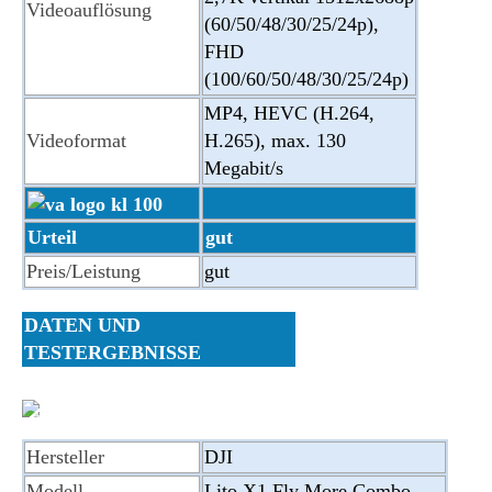
Videoauflösung
(60/50/48/30/25/24p),
FHD
(100/60/50/48/30/25/24p)
MP4, HEVC (H.264,
Videoformat
H.265), max. 130
Megabit/s
Urteil
gut
Preis/Leistung
gut
DATEN UND
TESTERGEBNISSE
Hersteller
DJI
Modell
Lito X1 Fly More Combo