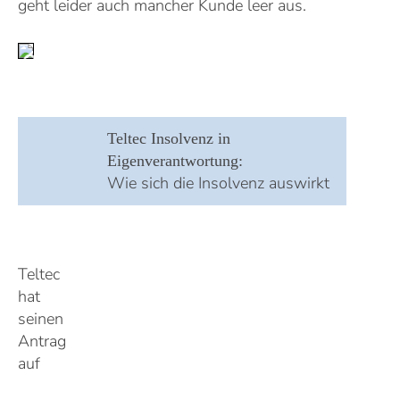
geht leider auch mancher Kunde leer aus
.
Teltec Insolvenz in
Eigenverantwortung:
Wie sich die Insolvenz auswirkt
Teltec
hat
seinen
Antrag
auf